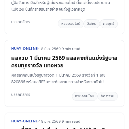
คู่มือจัดการเงินสำหรับผู้เล่นหวยออนไลน์ ตั้งแต่ตั้งงบประมาณ
แบ่งเงิน บันทึกรายรับรายจ่าย จนถึงรู้เวลาหยุด
บรรณาธิการ
หวยออนไลน์
มือใหม่
กลยุทธ์
·
18 มี.ค. 2569
·
9
min read
HUAY-ONLINE
ผลหวย 1 มีนาคม 2569 ผลสลากกินแบ่งรัฐบาล
ครบทุกรางวัล แทงหวย
ผลสลากกินแบ่งรัฐบาลงวด 1 มีนาคม 2569 รางวัลที่ 1 เลข
820866 พร้อมสถิติวิเคราะห์และแนวทางสำหรับงวดถัดไป
บรรณาธิการ
หวยออนไลน์
อัตราจ่าย
·
18 มี.ค. 2569
·
9
min read
HUAY-ONLINE