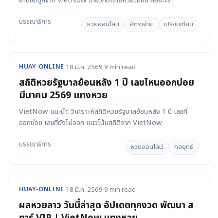
อ่านข้อมูลจาก VietNow เกี่ยวกับแทงหวยไม่อั้น คืออะไร?
บรรณาธิการ
หวยออนไลน์
อัตราจ่าย
เปรียบเทียบ
·
18 มี.ค. 2569
·
9
min read
HUAY-ONLINE
สถิติหวยรัฐบาลย้อนหลัง 1 ปี เลขไหนออกบ่อย
มีนาคม 2569 แทงหวย
VietNow แนะนำ: วิเคราะห์สถิติหวยรัฐบาลย้อนหลัง 1 ปี เลขที่
ออกบ่อย เลขที่ยังไม่ออก แนวโน้มสถิติจาก VietNow
บรรณาธิการ
หวยออนไลน์
กลยุทธ์
·
18 มี.ค. 2569
·
9
min read
HUAY-ONLINE
ผลหวยลาว วันนี้ล่าสุด อัปเดตทุกงวด พัฒนา ส