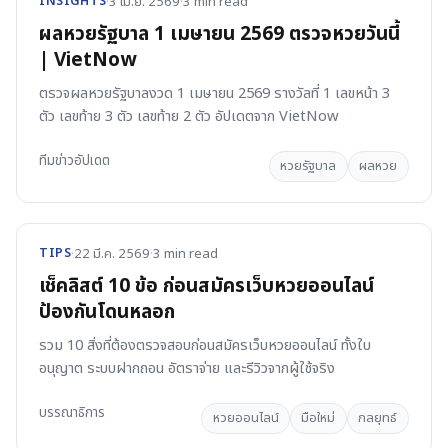
·
3 เม.ย. 2569
·
3
min read
INSIGHTS
ผลหวยรัฐบาล 1 เมษายน 2569 ตรวจหวยวันนี้
| VietNow
ตรวจผลหวยรัฐบาลงวด 1 เมษายน 2569 รางวัลที่ 1 เลขหน้า 3
ตัว เลขท้าย 3 ตัว เลขท้าย 2 ตัว อัปเดตจาก VietNow
ทีมข่าวอัปเดต
หวยรัฐบาล
ผลหวย
·
22 มี.ค. 2569
·
3
min read
TIPS
เช็คลิสต์ 10 ข้อ ก่อนสมัครเว็บหวยออนไลน์
ป้องกันโดนหลอก
รวม 10 สิ่งที่ต้องตรวจสอบก่อนสมัครเว็บหวยออนไลน์ ทั้งใบ
อนุญาต ระบบฝากถอน อัตราจ่าย และรีวิวจากผู้ใช้จริง
บรรณาธิการ
หวยออนไลน์
มือใหม่
กลยุทธ์