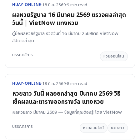
·
18 มี.ค. 2569
·
9
min read
HUAY-ONLINE
ผลหวยรัฐบาล 16 มีนาคม 2569 ตรวจผลล่าสุด
วันนี้ | VietNow แทงหวย
คู่มือผลหวยรัฐบาล งวดวันที่ 16 มีนาคม 2569จาก VietNow
อัปเดตล่าสุด
บรรณาธิการ
หวยออนไลน์
·
18 มี.ค. 2569
·
8
min read
HUAY-ONLINE
หวยลาว วันนี้ ผลออกล่าสุด มีนาคม 2569 วิธี
เช็คผลและตารางออกรางวัล แทงหวย
ผลหวยลาว มีนาคม 2569 — ข้อมูลที่คุณต้องรู้ โดย VietNow
บรรณาธิการ
หวยออนไลน์
หวยลาว