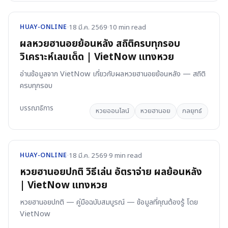
·
18 มี.ค. 2569
·
10
min read
HUAY-ONLINE
ผลหวยฮานอยย้อนหลัง สถิติครบทุกรอบ
วิเคราะห์เลขเด็ด | VietNow แทงหวย
อ่านข้อมูลจาก VietNow เกี่ยวกับผลหวยฮานอยย้อนหลัง — สถิติ
ครบทุกรอบ
บรรณาธิการ
หวยออนไลน์
หวยฮานอย
กลยุทธ์
·
18 มี.ค. 2569
·
9
min read
HUAY-ONLINE
หวยฮานอยปกติ วิธีเล่น อัตราจ่าย ผลย้อนหลัง
| VietNow แทงหวย
หวยฮานอยปกติ — คู่มือฉบับสมบูรณ์ — ข้อมูลที่คุณต้องรู้ โดย
VietNow