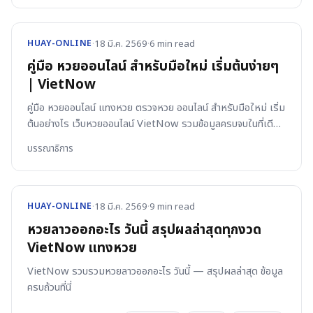
·
18 มี.ค. 2569
·
6
min read
HUAY-ONLINE
คู่มือ หวยออนไลน์ สำหรับมือใหม่ เริ่มต้นง่ายๆ
| VietNow
คู่มือ หวยออนไลน์ แทงหวย ตรวจหวย ออนไลน์ สำหรับมือใหม่ เริ่ม
ต้นอย่างไร เว็บหวยออนไลน์ VietNow รวมข้อมูลครบจบในที่เดียว
อ่านได้เลย
บรรณาธิการ
·
18 มี.ค. 2569
·
9
min read
HUAY-ONLINE
หวยลาวออกอะไร วันนี้ สรุปผลล่าสุดทุกงวด
VietNow แทงหวย
VietNow รวบรวมหวยลาวออกอะไร วันนี้ — สรุปผลล่าสุด ข้อมูล
ครบถ้วนที่นี่