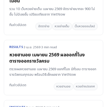
ไม่อั้น
รวม 10 เว็บหวยจ่ายเต็ม เมษายน 2569 อัตราจ่ายบาทละ 900 ไม่
อั้น ไม่มีเลขอั้น เปรียบเทียบจาก VietNow
ทีมข่าวอัปเดต
อัตราจ่าย
หวยจ่ายเต็ม
เว็บหวยออนไลน์
·
3 เม.ย. 2569
·
3
min read
RESULTS
หวยฮานอย เมษายน 2569 ผลออกกี่โมง
ตารางออกรางวัลครบ
ตรวจผลหวยฮานอย เมษายน 2569 ออกกี่โมง มีกี่รอบ ตารางออก
รางวัลครบทุกรอบ พร้อมวิธีเช็คผลจาก VietNow
ทีมข่าวอัปเดต
หวยฮานอย
หวยต่างประเทศ