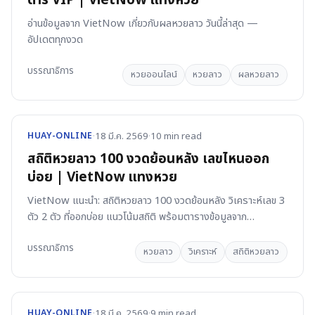
ตาร์ VIP | VietNow แทงหวย
อ่านข้อมูลจาก VietNow เกี่ยวกับผลหวยลาว วันนี้ล่าสุด —
อัปเดตทุกงวด
บรรณาธิการ
หวยออนไลน์
หวยลาว
ผลหวยลาว
·
18 มี.ค. 2569
·
10
min read
HUAY-ONLINE
สถิติหวยลาว 100 งวดย้อนหลัง เลขไหนออก
บ่อย | VietNow แทงหวย
VietNow แนะนำ: สถิติหวยลาว 100 งวดย้อนหลัง วิเคราะห์เลข 3
ตัว 2 ตัว ที่ออกบ่อย แนวโน้มสถิติ พร้อมตารางข้อมูลจาก
VietNow
บรรณาธิการ
หวยลาว
วิเคราะห์
สถิติหวยลาว
·
18 มี.ค. 2569
·
9
min read
HUAY-ONLINE