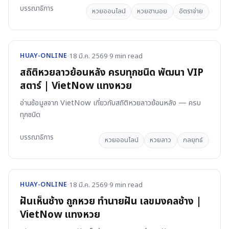
บรรณาธิการ
หวยออนไลน์
หวยฮานอย
อัตราจ่าย
·
18 มี.ค. 2569
·
9
min read
HUAY-ONLINE
สถิติหวยลาวย้อนหลัง ครบทุกชนิด พัฒนา VIP
สตาร์ | VietNow แทงหวย
อ่านข้อมูลจาก VietNow เกี่ยวกับสถิติหวยลาวย้อนหลัง — ครบ
ทุกชนิด
บรรณาธิการ
หวยออนไลน์
หวยลาว
กลยุทธ์
·
18 มี.ค. 2569
·
9
min read
HUAY-ONLINE
ฝันเห็นช้าง ถูกหวย ทำนายฝัน เลขมงคลช้าง |
VietNow แทงหวย