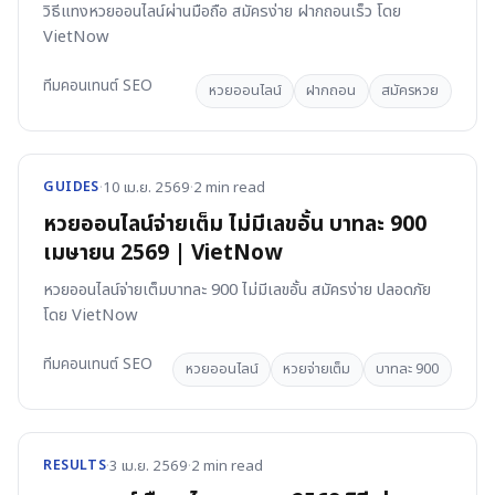
วิธีแทงหวยออนไลน์ผ่านมือถือ สมัครง่าย ฝากถอนเร็ว โดย
VietNow
ทีมคอนเทนต์ SEO
หวยออนไลน์
ฝากถอน
สมัครหวย
·
10 เม.ย. 2569
·
2
min read
GUIDES
หวยออนไลน์จ่ายเต็ม ไม่มีเลขอั้น บาทละ 900
เมษายน 2569 | VietNow
หวยออนไลน์จ่ายเต็มบาทละ 900 ไม่มีเลขอั้น สมัครง่าย ปลอดภัย
โดย VietNow
ทีมคอนเทนต์ SEO
หวยออนไลน์
หวยจ่ายเต็ม
บาทละ 900
·
3 เม.ย. 2569
·
2
min read
RESULTS