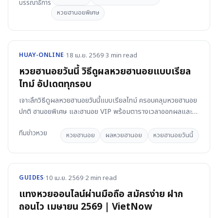
บรรณาธิการ
หวยฮานอยพิเศษ
·
18 เม.ย. 2569
·
3
min read
HUAY-ONLINE
หวยฮานอยวันนี้ วิธีดูผลหวยฮานอยแบบเรียล
ไทม์ อัปเดตทุกรอบ
เจาะลึกวิธีดูผลหวยฮานอยวันนี้แบบเรียลไทม์ ครอบคลุมหวยฮานอย
ปกติ ฮานอยพิเศษ และฮานอย VIP พร้อมตารางเวลาออกผลและ
เทคนิคการวิเคราะห์สถิติย้อนหลัง
ทีมข่าวหวย
หวยฮานอย
ผลหวยฮานอย
หวยฮานอยวันนี้
·
10 เม.ย. 2569
·
2
min read
GUIDES
แทงหวยออนไลน์ผ่านมือถือ สมัครง่าย ฝาก
ถอนไว เมษายน 2569 | VietNow