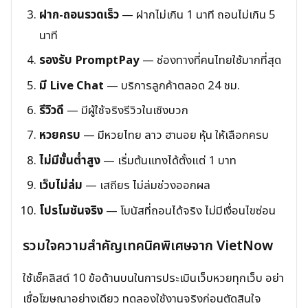
ฝาก-ถอนรวดเร็ว
— ฝากไม่เกิน 1 นาที ถอนไม่เกิน 5
นาที
รองรับ PromptPay
— ช่องทางที่คนไทยใช้มากที่สุด
มี Live Chat
— บริการลูกค้าตลอด 24 ชม.
รีวิวดี
— มีผู้ใช้จริงรีวิวในเชิงบวก
หวยครบ
— มีหวยไทย ลาว ฮานอย หุ้น ให้เลือกครบ
ไม่มีขั้นต่ำสูง
— เริ่มต้นแทงได้ตั้งแต่ 1 บาท
เว็บไม่ล่ม
— เสถียร ไม่ล่มช่วงออกผล
โปรโมชันจริง
— โบนัสที่ถอนได้จริง ไม่มีเงื่อนไขซ่อน
รวมใจความสำคัญเทคนิคพิเศษจาก VietNow
ใช้เช็คลิสต์ 10 ข้อด้านบนในการประเมินเว็บหวยทุกเว็บ อย่า
เชื่อโฆษณาอย่างเดียว ทดลองใช้งานจริงก่อนตัดสินใจ