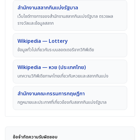
สำนักงานสลากกินแบ่งรัฐบาล
เว็บไซต์ทางการของสำนักงานสลากกินแบ่งรัฐบาล ตรวจผล
รางวัลและข้อมูลสลาก
Wikipedia — Lottery
ข้อมูลทั่วไปเกี่ยวกับระบบลอตเตอรีจากวิกิพีเดีย
Wikipedia — หวย (ประเทศไทย)
บทความวิกิพีเดียภาษาไทยเกี่ยวกับหวยและสลากกินแบ่ง
สำนักงานคณะกรรมการกฤษฎีกา
กฎหมายและประกาศที่เกี่ยวข้องกับสลากกินแบ่งรัฐบาล
ข้อจำกัดความรับผิดชอบ