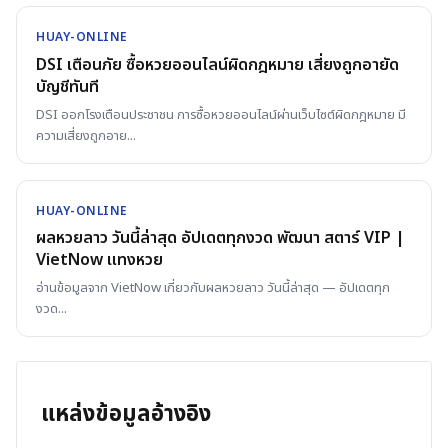
HUAY-ONLINE
DSI เตือนภัย ซื้อหวยออนไลน์ผิดกฎหมาย เสี่ยงถูกอายัด
บัญชีทันที
DSI ออกโรงเตือนประชาชน การซื้อหวยออนไลน์ผ่านเว็บไซต์ผิดกฎหมาย มี
ความเสี่ยงถูกอาย
...
HUAY-ONLINE
ผลหวยลาว วันนี้ล่าสุด อัปเดตทุกงวด พัฒนา สตาร์ VIP |
VietNow แทงหวย
อ่านข้อมูลจาก VietNow เกี่ยวกับผลหวยลาว วันนี้ล่าสุด — อัปเดตทุก
งวด
...
แหล่งข้อมูลอ้างอิง