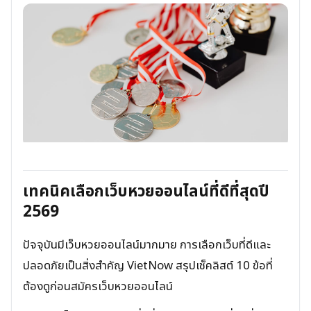
เทคนิคเลือกเว็บหวยออนไลน์ที่ดีที่สุดปี
2569
ปัจจุบันมีเว็บหวยออนไลน์มากมาย การเลือกเว็บที่ดีและ
ปลอดภัยเป็นสิ่งสำคัญ VietNow สรุปเช็คลิสต์ 10 ข้อที่
ต้องดูก่อนสมัครเว็บหวยออนไลน์