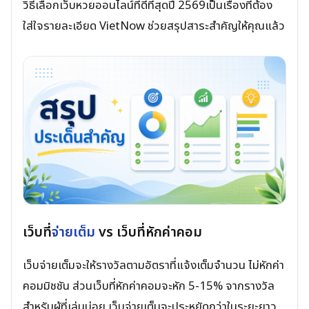
วิธีเลือกเว็บหวยออนไลน์ที่ดีที่สุดปี 2569เป็นเรื่องที่ต้อง
ใส่ใจรายละเอียด VietNow ช่วยสรุปสาระสำคัญให้คุณแล้ว
เว็บที่
จ่ายเต็ม
vs เว็บที่หักค่าคอม
เว็บจ่ายเต็มจะให้รางวัลตามอัตราที่แจ้งเต็มจำนวน ไม่หักค่า
คอมมิชชัน ส่วนเว็บที่หักค่าคอมจะหัก 5-15% จากรางวัล
สำหรับผู้ที่เล่นบ่อย เว็บจ่ายเต็มจะประหยัดกว่าในระยะยาว