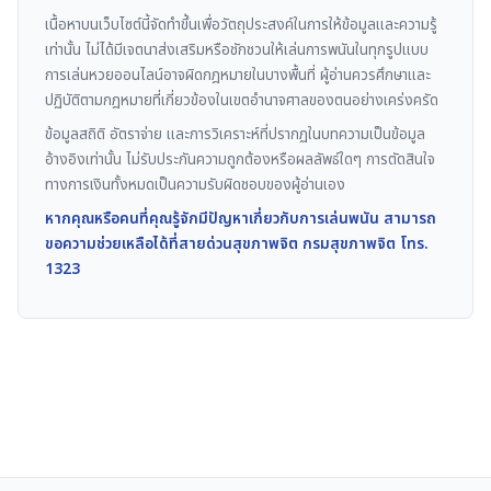
เนื้อหาบนเว็บไซต์นี้จัดทำขึ้นเพื่อวัตถุประสงค์ในการให้ข้อมูลและความรู้
เท่านั้น ไม่ได้มีเจตนาส่งเสริมหรือชักชวนให้เล่นการพนันในทุกรูปแบบ
การเล่นหวยออนไลน์อาจผิดกฎหมายในบางพื้นที่ ผู้อ่านควรศึกษาและ
ปฏิบัติตามกฎหมายที่เกี่ยวข้องในเขตอำนาจศาลของตนอย่างเคร่งครัด
ข้อมูลสถิติ อัตราจ่าย และการวิเคราะห์ที่ปรากฏในบทความเป็นข้อมูล
อ้างอิงเท่านั้น ไม่รับประกันความถูกต้องหรือผลลัพธ์ใดๆ การตัดสินใจ
ทางการเงินทั้งหมดเป็นความรับผิดชอบของผู้อ่านเอง
หากคุณหรือคนที่คุณรู้จักมีปัญหาเกี่ยวกับการเล่นพนัน สามารถ
ขอความช่วยเหลือได้ที่สายด่วนสุขภาพจิต กรมสุขภาพจิต โทร.
1323