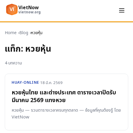
VietNow
VI
vietnow.org
Home
Blog
หวยหุ้น
แท็ก:
หวยหุ้น
4
บทความ
·
18 มี.ค. 2569
HUAY-ONLINE
หวยหุ้นไทย และต่างประเทศ ตารางเวลาปิดรับ
มีนาคม 2569 แทงหวย
หวยหุ้น — รวมตารางเวลาครบทุกตลาด — ข้อมูลที่คุณต้องรู้ โดย
VietNow