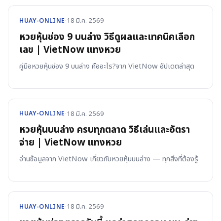
·
18 มี.ค. 2569
HUAY-ONLINE
หวยหุ้นช่อง 9 บนล่าง วิธีดูผลและเทคนิคเลือก
เลข | VietNow แทงหวย
คู่มือหวยหุ้นช่อง 9 บนล่าง คืออะไร?จาก VietNow อัปเดตล่าสุด
·
18 มี.ค. 2569
HUAY-ONLINE
หวยหุ้นบนล่าง ครบทุกตลาด วิธีเล่นและอัตรา
จ่าย | VietNow แทงหวย
อ่านข้อมูลจาก VietNow เกี่ยวกับหวยหุ้นบนล่าง — ทุกสิ่งที่ต้องรู้
·
18 มี.ค. 2569
HUAY-ONLINE