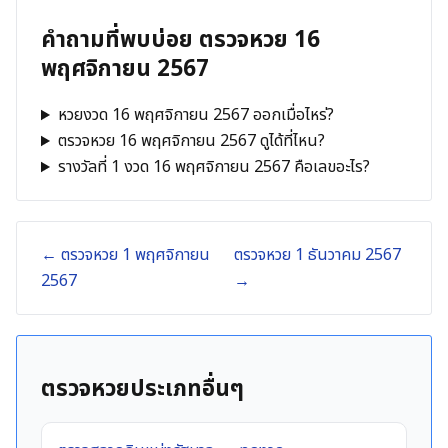
คำถามที่พบบ่อย ตรวจหวย
16
พฤศจิกายน 2567
หวยงวด
16 พฤศจิกายน 2567
ออกเมื่อไหร่?
ตรวจหวย
16 พฤศจิกายน 2567
ดูได้ที่ไหน?
รางวัลที่ 1 งวด
16 พฤศจิกายน 2567
คือเลขอะไร?
← ตรวจหวย
1 พฤศจิกายน
ตรวจหวย
1 ธันวาคม 2567
2567
→
ตรวจหวยประเภทอื่นๆ