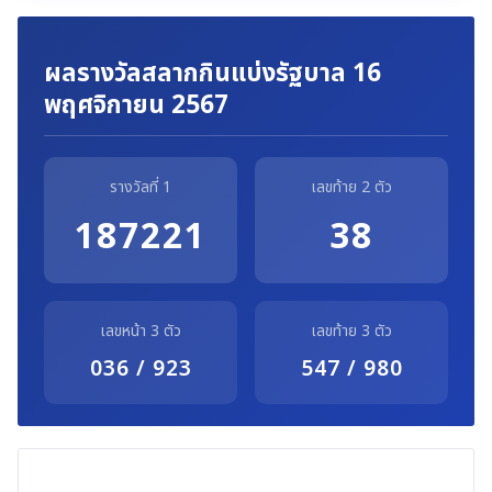
ผลรางวัลสลากกินแบ่งรัฐบาล
16
พฤศจิกายน 2567
รางวัลที่ 1
เลขท้าย 2 ตัว
187221
38
เลขหน้า 3 ตัว
เลขท้าย 3 ตัว
036 / 923
547 / 980