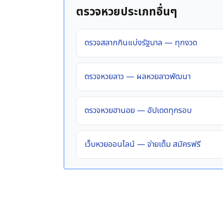
ตรวจหวยประเภทอื่นๆ
ตรวจสลากกินแบ่งรัฐบาล — ทุกงวด
ตรวจหวยลาว — ผลหวยลาวพัฒนา
ตรวจหวยฮานอย — อัปเดตทุกรอบ
เว็บหวยออนไลน์ — จ่ายเต็ม สมัครฟรี