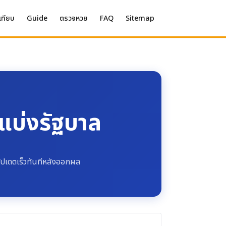
เทียบ
Guide
ตรวจหวย
FAQ
Sitemap
บ่งรัฐบาล
ว อัปเดตเร็วทันทีหลังออกผล