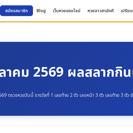
สมัครสมาชิก
Blog
เว็บหวยออนไลน์
หวยลาวสามัคคี
เปรียบ
ุลาคม 2569
ผลสลากกินแ
2569
ตรวจหวยวันนี้ รางวัลที่ 1 เลขท้าย 2 ตัว เลขหน้า 3 ตัว เลขท้าย 3 ตั