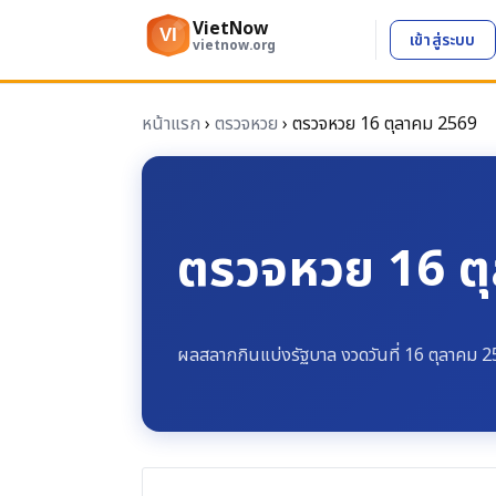
VietNow
VI
เข้าสู่ระบบ
vietnow.org
หน้าแรก
›
ตรวจหวย
› ตรวจหวย
16 ตุลาคม 2569
ตรวจหวย
16 ต
ผลสลากกินแบ่งรัฐบาล งวดวันที่
16 ตุลาคม 