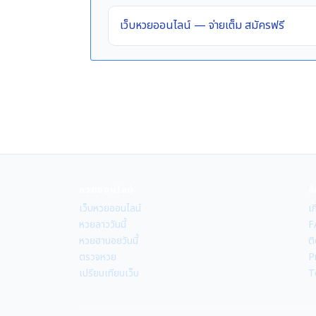
เว็บหวยออนไลน์ — จ่ายเต็ม สมัครฟรี
หวยออนไลน์
ข
เว็บหวยออนไลน์
เก
หวยลาววันนี้
F
หวยฮานอยวันนี้
ติ
ตรวจหวย
P
เปรียบเทียบเว็บ
T