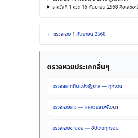
รางวัลที่ 1 งวด
16 กันยายน 2568
คือเลขอะ
← ตรวจหวย
1 กันยายน 2568
ตรวจหวยประเภทอื่นๆ
ตรวจสลากกินแบ่งรัฐบาล — ทุกงวด
ตรวจหวยลาว — ผลหวยลาวพัฒนา
ตรวจหวยฮานอย — อัปเดตทุกรอบ