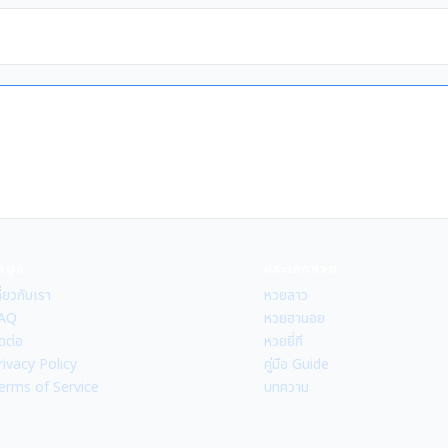
้อมูล
ประเภทหวย
ี่ยวกับเรา
หวยลาว
AQ
หวยฮานอย
ดต่อ
หวยยี่กี
rivacy Policy
คู่มือ Guide
erms of Service
บทความ