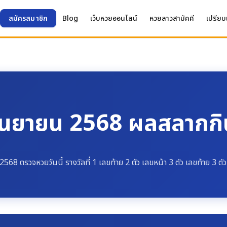
สมัครสมาชิก
Blog
เว็บหวยออนไลน์
หวยลาวสามัคคี
เปรียบ
ันยายน 2568
ผลสลากกิน
 2568
ตรวจหวยวันนี้ รางวัลที่ 1 เลขท้าย 2 ตัว เลขหน้า 3 ตัว เลขท้าย 3 ต