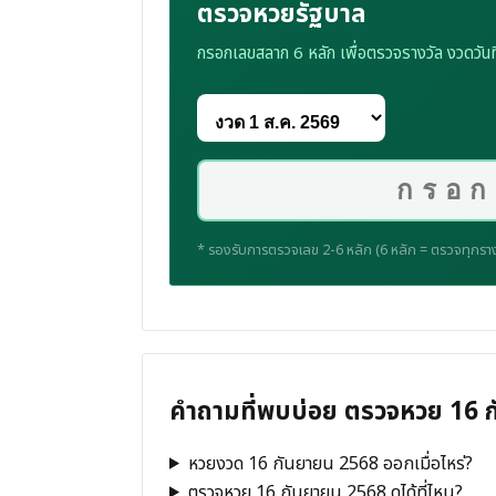
ตรวจหวยรัฐบาล
กรอกเลขสลาก 6 หลัก เพื่อตรวจรางวัล งวดวันท
* รองรับการตรวจเลข 2-6 หลัก (6 หลัก = ตรวจทุกรางวัล
คำถามที่พบบ่อย ตรวจหวย
16 
หวยงวด
16 กันยายน 2568
ออกเมื่อไหร่?
ตรวจหวย
16 กันยายน 2568
ดูได้ที่ไหน?