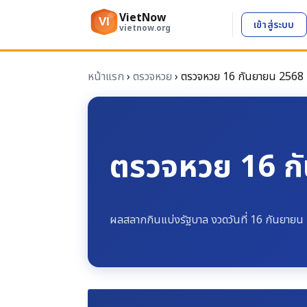
VietNow
VI
เข้าสู่ระบบ
vietnow.org
หน้าแรก
›
ตรวจหวย
› ตรวจหวย
16 กันยายน 2568
ตรวจหวย
16 ก
ผลสลากกินแบ่งรัฐบาล งวดวันที่
16 กันยายน