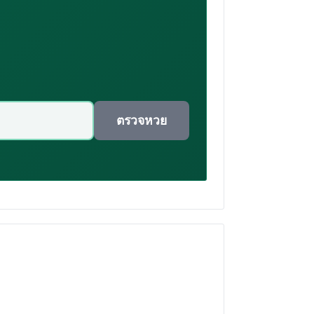
ตรวจหวย