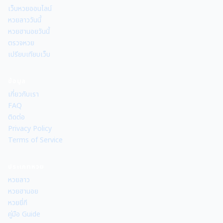
เว็บหวยออนไลน์
หวยลาววันนี้
หวยฮานอยวันนี้
ตรวจหวย
เปรียบเทียบเว็บ
ข้อมูล
เกี่ยวกับเรา
FAQ
ติดต่อ
Privacy Policy
Terms of Service
ประเภทหวย
หวยลาว
หวยฮานอย
หวยยี่กี
คู่มือ Guide