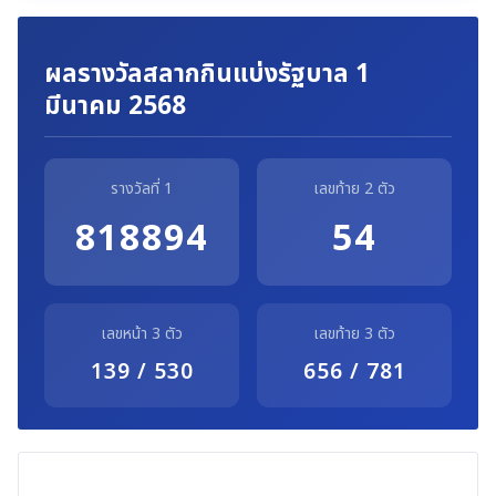
ผลรางวัลสลากกินแบ่งรัฐบาล
1
มีนาคม 2568
รางวัลที่ 1
เลขท้าย 2 ตัว
818894
54
เลขหน้า 3 ตัว
เลขท้าย 3 ตัว
139 / 530
656 / 781