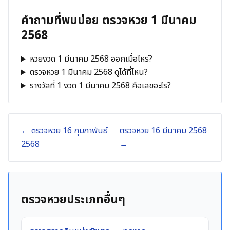
คำถามที่พบบ่อย ตรวจหวย
1 มีนาคม
2568
หวยงวด
1 มีนาคม 2568
ออกเมื่อไหร่?
ตรวจหวย
1 มีนาคม 2568
ดูได้ที่ไหน?
รางวัลที่ 1 งวด
1 มีนาคม 2568
คือเลขอะไร?
← ตรวจหวย
16 กุมภาพันธ์
ตรวจหวย
16 มีนาคม 2568
2568
→
ตรวจหวยประเภทอื่นๆ