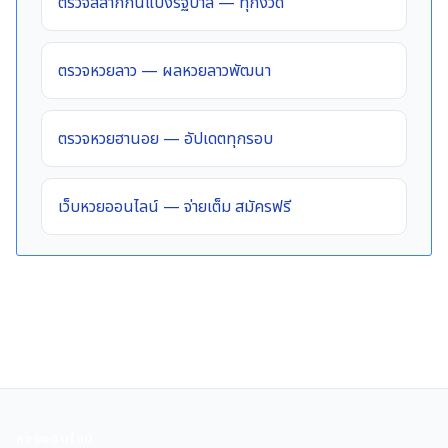
ตรวจสลากกินแบ่งรัฐบาล — ทุกงวด
ตรวจหวยลาว — ผลหวยลาวพัฒนา
ตรวจหวยฮานอย — อัปเดตทุกรอบ
เว็บหวยออนไลน์ — จ่ายเต็ม สมัครฟรี
หวยออนไลน์