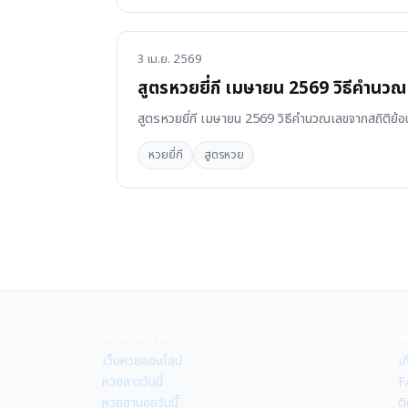
3 เม.ย. 2569
สูตรหวยยี่กี เมษายน 2569 วิธีคำนว
สูตรหวยยี่กี เมษายน 2569 วิธีคำนวณเลขจากสถิติย
หวยยี่กี
สูตรหวย
หวยออนไลน์
ข
เว็บหวยออนไลน์
เก
หวยลาววันนี้
F
หวยฮานอยวันนี้
ติ