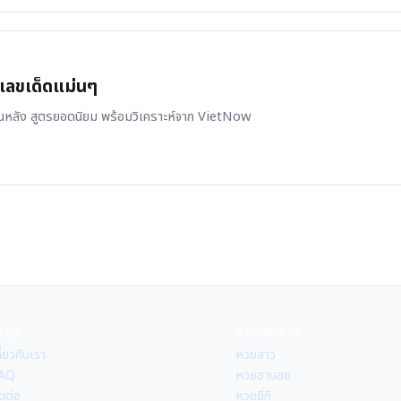
ณเลขเด็ดแม่นๆ
้อนหลัง สูตรยอดนิยม พร้อมวิเคราะห์จาก VietNow
้อมูล
ประเภทหวย
ี่ยวกับเรา
หวยลาว
AQ
หวยฮานอย
ดต่อ
หวยยี่กี