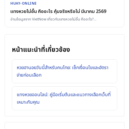
HUAY-ONLINE
แทงหวยไม่อั้น คืออะไร คุ้มจริงหรือไม่ มีนาคม 2569
อ่านข้อมูลจาก VietNow เกี่ยวกับแทงหวยไม่อั้น คืออะไร?
...
หน้าแนะนำที่เกี่ยวข้อง
หวยฮานอยวันนี้สำหรับคนไทย: เช็กเงื่อนไขและอัตรา
จ่ายก่อนเลือก
แทงหวยออนไลน์: คู่มือเริ่มต้นและแนวทางเลือกเว็บที่
เหมาะกับคุณ