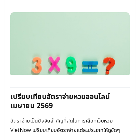
เปรียบเทียบอัตราจ่ายหวยออนไลน์
เมษายน 2569
อัตราจ่ายเป็นปัจจัยสำคัญที่สุดในการเลือกเว็บหวย
VietNow เปรียบเทียบอัตราจ่ายแต่ละประเภทให้ดูชัดๆ