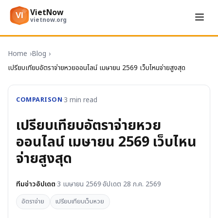
VietNow
VI
vietnow.org
Home
Blog
เปรียบเทียบอัตราจ่ายหวยออนไลน์ เมษายน 2569 เว็บไหนจ่ายสูงสุด
COMPARISON
·
3
min read
เปรียบเทียบอัตราจ่ายหวย
ออนไลน์ เมษายน 2569 เว็บไหน
จ่ายสูงสุด
ทีมข่าวอัปเดต
·
3 เมษายน 2569
·
อัปเดต
28 ก.ค. 2569
อัตราจ่าย
เปรียบเทียบเว็บหวย