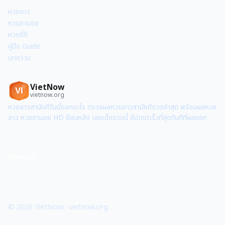
หวยลาว
หวยฮานอย
หวยยี่กี
คู่มือ Guide
บทความ
VietNow
VI
vietnow.org
หวยลาวสามัคคีวันนี้ออกอะไร ตรวจผลหวยลาวสามัคคีงวดล่าสุด พร้อมผลหวย
ลาว หวยฮานอย HD ย้อนหลัง เลขเด็ดงวดนี้ อัปเดตเร็วที่สุดทันทีที่ผลออก
เว็บแนะนำ
©
2026
VietNow
·
vietnow.org