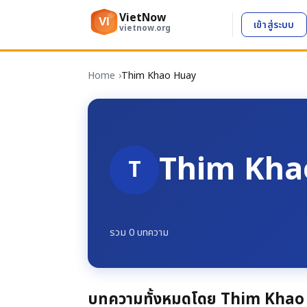
VietNow
VI
เข้าสู่ระบบ
vietnow.org
Home
Thim Khao Huay
Thim Kha
T
รวม
0
บทความ
บทความทั้งหมดโดย
Thim Khao